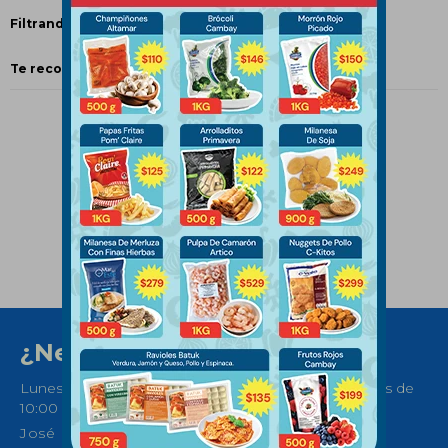
Filtrando por:
Papas
Crufi
Quitar filtros
Te recomendamos quitar:
Crufi
¿Necesitas ayuda?
Lunes a Sábados de 08:30 a 21:00 horas y Domingos de
10:00 a 14:00
José Ellauri 558, Montevideo