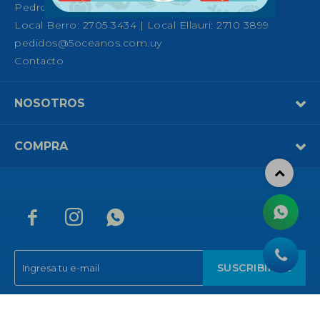
Pedro Fco. Berro 1039, Montevideo
Local Berro: 2705 3434 | Local Ellauri: 2710 3899
pedidos@5oceanos.com.uy
Contacto
NOSOTROS
COMPRA



SUSCRIBIRME