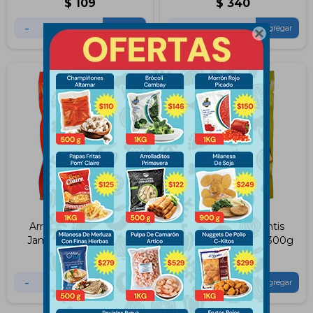
$
109
$
340
-
+
-
+

Arrolladitos Crocantis
Arrolladitos Crocantis
Jamón y Queso 300g
Queso y Aceitunas 300g
$
299
$
299
-
+
-
+