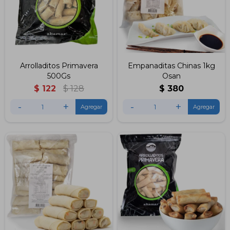
Arrolladitos Primavera
Empanaditas Chinas 1kg
500Gs
Osan
$
122
$
128
$
380
-
+
-
+