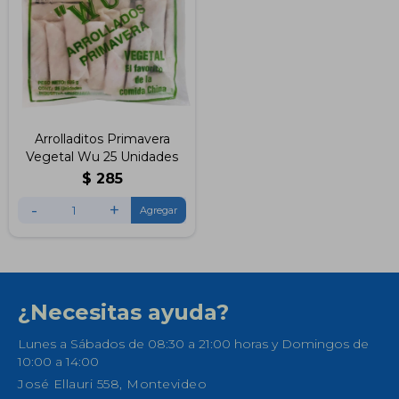
Arrolladitos Primavera
Vegetal Wu 25 Unidades
$
285
-
+
¿Necesitas ayuda?
Lunes a Sábados de 08:30 a 21:00 horas y Domingos de
10:00 a 14:00
José Ellauri 558, Montevideo