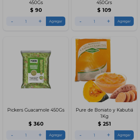
450Gs
450Grs
$
90
$
109
-
+
-
+
Pickers Guacamole 450Gs
Pure de Boniato y Kabutiá
1Kg
$
360
$
251
-
+
-
+