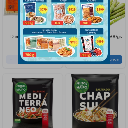
Dientes de Ajo 500Grs
Esparragos Altamar 500gs
$
129
$
290
-
+
-
+