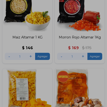
Maiz Altamar 1 KG
Morron Rojo Altamar 1Kg
$
146
$
169
$
175
-
+
-
+