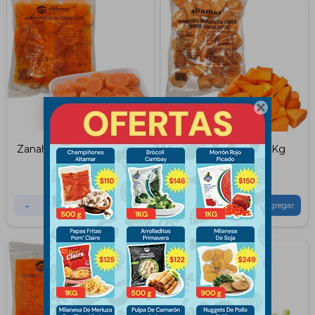

Zanahoria Altamar 500Grs
Boniato Altamar 1Kg
$
124
$
210
-
+
-
+