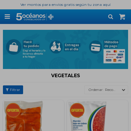
Ver montos para envíos gratis según tu zona aquí

VEGETALES
Recomendados