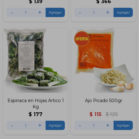
$
139
$
366
-
+
-
+
Espinaca en Hojas Artico 1
Ajo Picado 500gr
Kg
$
177
$
115
$
125
-
+
-
+