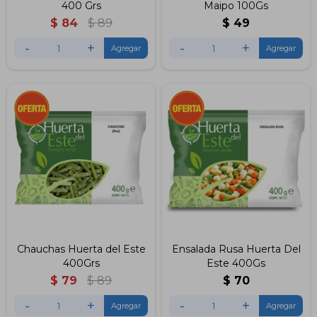
400 Grs
Maipo 100Gs
$
84
$
89
$
49
-
+
-
+
Chauchas Huerta del Este
Ensalada Rusa Huerta Del
400Grs
Este 400Gs
$
79
$
89
$
70
-
+
-
+