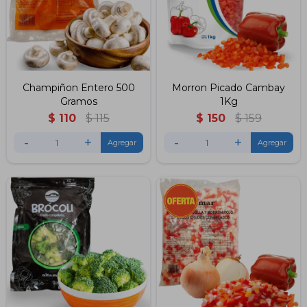
Champiñon Entero 500
Morron Picado Cambay
Gramos
1Kg
$
110
$
115
$
150
$
159
-
+
-
+