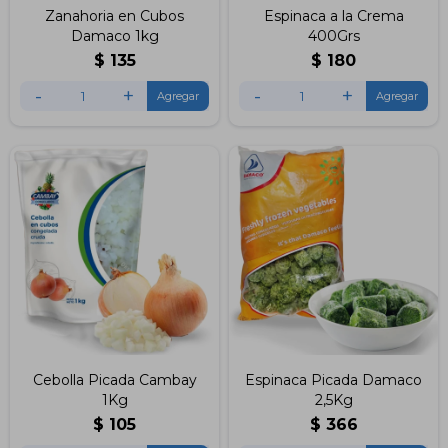
Zanahoria en Cubos
Espinaca a la Crema
Damaco 1kg
400Grs
$
135
$
180
-
+
-
+
Cebolla Picada Cambay
Espinaca Picada Damaco
1Kg
2,5Kg
$
105
$
366