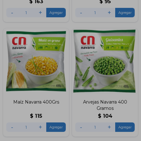
$
163
$
95
-
+
-
+
Maíz Navarra 400Grs
Arvejas Navarra 400
Gramos
$
115
$
104
-
+
-
+