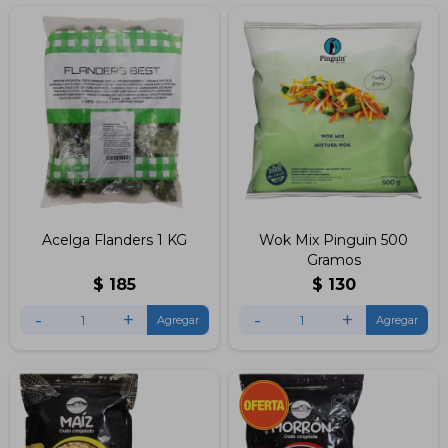
Acelga Flanders 1 KG
Wok Mix Pinguin 500
Gramos
$
185
$
130
-
+
-
+