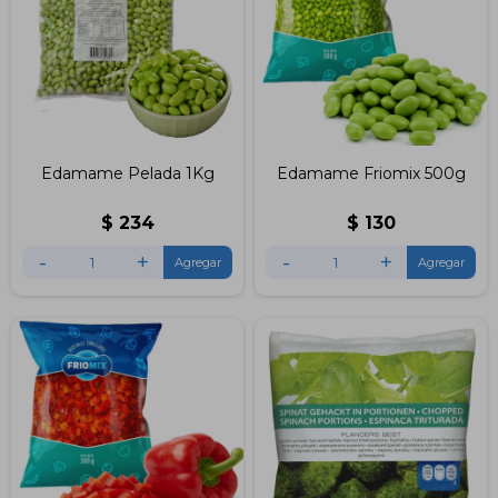
Edamame Pelada 1Kg
Edamame Friomix 500g
$
234
$
130
-
+
-
+