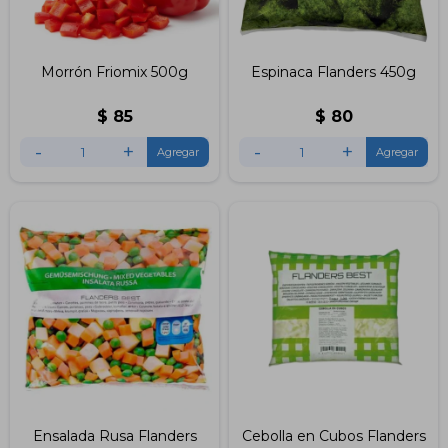
Morrón Friomix 500g
Espinaca Flanders 450g
$
85
$
80
-
+
-
+
Ensalada Rusa Flanders
Cebolla en Cubos Flanders