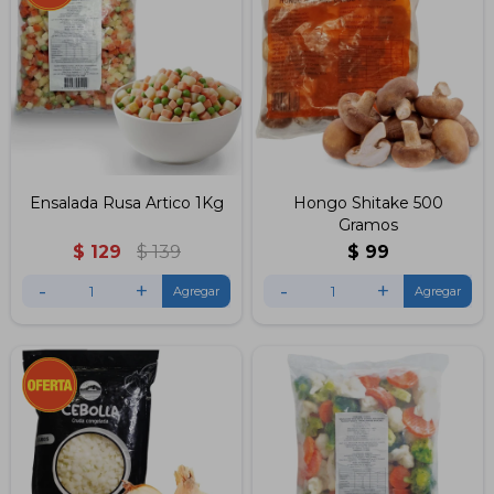
Ensalada Rusa Artico 1Kg
Hongo Shitake 500
Gramos
$
129
$
139
$
99
-
+
-
+