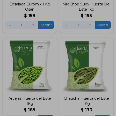
Ensalada Euromix 1 Kg
Mix Chop Suey Huerta Del
Osan
Este 1kg
$
159
$
195
-
+
-
+
Arvejas Huerta del Este
Chaucha Huerta del Este
1Kg
1Kg
$
189
$
173