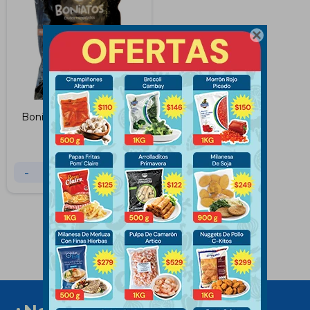

Boniato Altamar 500Grs
$
185
$
240
-
+