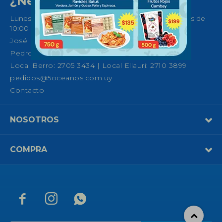
¿Necesitas ayuda?
Lunes a Sábados de 08:30 a 21:00 horas y Domingos de
10:00 a 14:00
José Ellauri 558, Montevideo
Pedro Fco. Berro 1039, Montevideo
Local Berro: 2705 3434 | Local Ellauri: 2710 3899
pedidos@5oceanos.com.uy
Contacto
NOSOTROS
COMPRA


