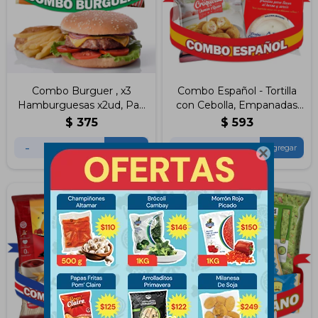
Combo Burguer , x3
Combo Español - Tortilla
Hamburguesas x2ud, Pan
con Cebolla, Empanadas
tortuga x6ud, Papas Fritas
De Jamón & Queso, Mini
$
375
$
593
1kg
Croquetas de Jamón &
-
+
-
+
Queso
