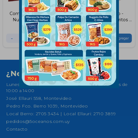
Combo Fish And Chips -
Combo Mexicano -
Nuggets de Merluza,
Guacamole, Dos Burritos y
Papas Fritas
Nuggets de Queso
$
443
$
771
Picantes
-
+
-
+
¿Necesitas ayuda?
Lunes a Sábados de 08:30 a 21:00 horas y Domingos de
10:00 a 14:00
José Ellauri 558, Montevideo
Pedro Fco. Berro 1039, Montevideo
Local Berro: 2705 3434 | Local Ellauri: 2710 3899
pedidos@5oceanos.com.uy
Contacto