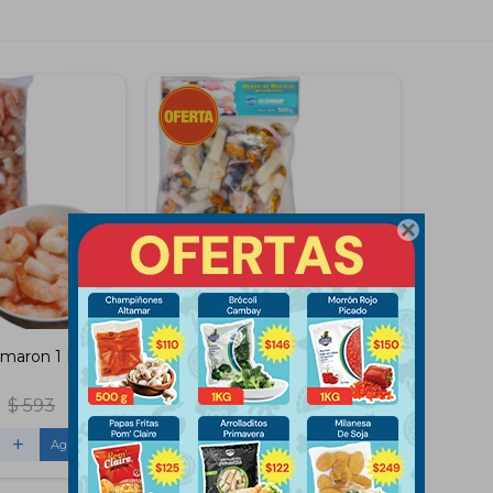

amaron 1 KG
Mix de Mariscos 500 Gramos
$
593
$
179
$
219
+
-
+