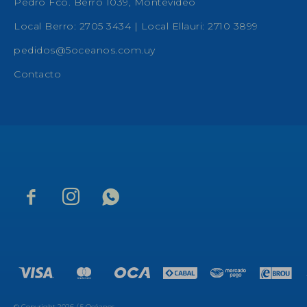
Pedro Fco. Berro 1039, Montevideo
Local Berro: 2705 3434 | Local Ellauri: 2710 3899
pedidos@5oceanos.com.uy
Contacto



© Copyright 2026 / 5 Océanos