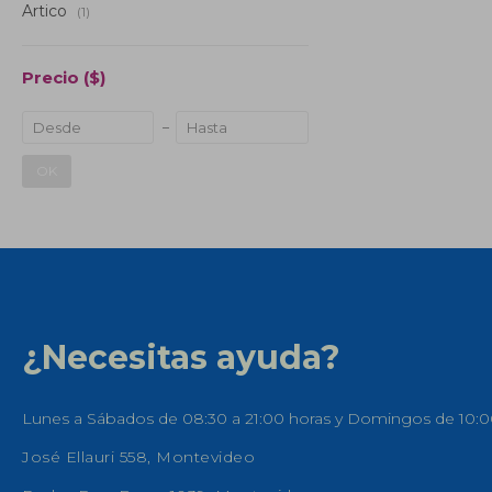
Artico
(1)
Precio
($)
OK
¿Necesitas ayuda?
Lunes a Sábados de 08:30 a 21:00 horas y Domingos de 10:0
José Ellauri 558, Montevideo