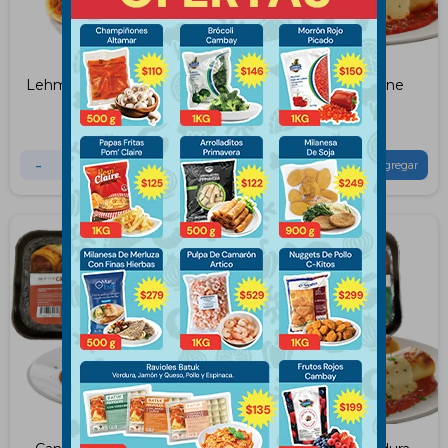
Lehmeyun Da Gusto 500
Canelones de Carne
Gramos
360Grs
$
425
$
239
-
+
-
+