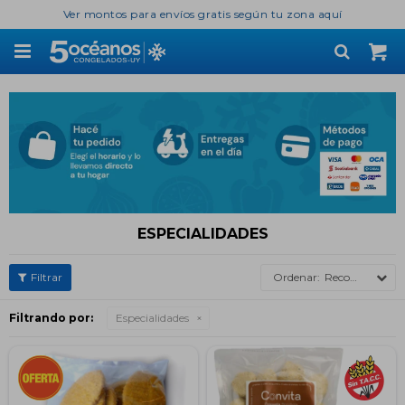
Ver montos para envíos gratis según tu zona aquí

ESPECIALIDADES
Recomendados
Filtrando por:
Especialidades