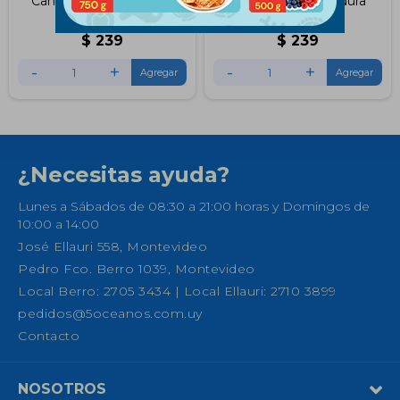
Canelones de Jamón y
Canelones de Verdura
Queso 360Grs
360Grs
$
239
$
239
-
+
-
+
¿Necesitas ayuda?
Lunes a Sábados de 08:30 a 21:00 horas y Domingos de
10:00 a 14:00
José Ellauri 558, Montevideo
Pedro Fco. Berro 1039, Montevideo
Local Berro: 2705 3434 | Local Ellauri: 2710 3899
pedidos@5oceanos.com.uy
Contacto
NOSOTROS