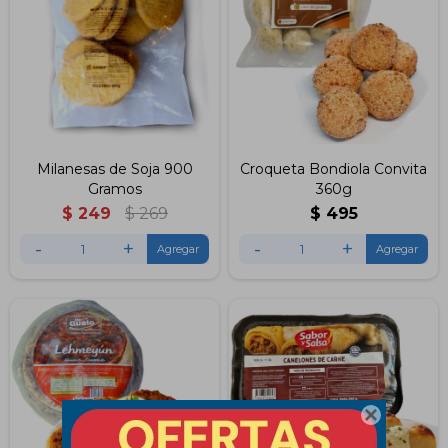
Milanesas de Soja 900
Croqueta Bondiola Convita
Gramos
360g
$
249
$
269
$
495
-
+
-
+
