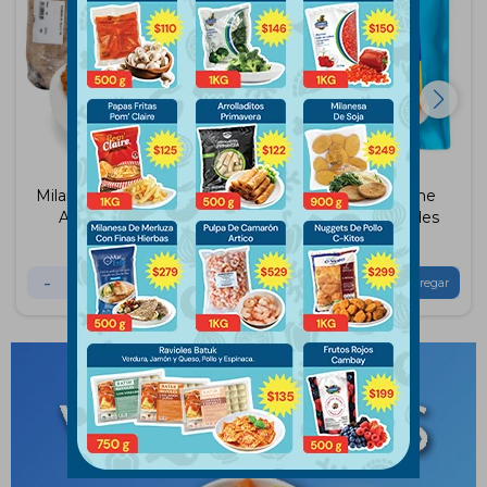
Milanesas de Pollo x Kg
Milanesas de Carne
Avícola del Oeste
Schneck 6 Unidades
$
549
$
629
-
+
-
+