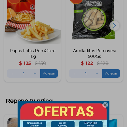
Papas Fritas PomClaire
Arrolladitos Primavera
1kg
500Gs
$
125
$
150
$
122
$
128
-
+
-
+
Reponé tu rutina
