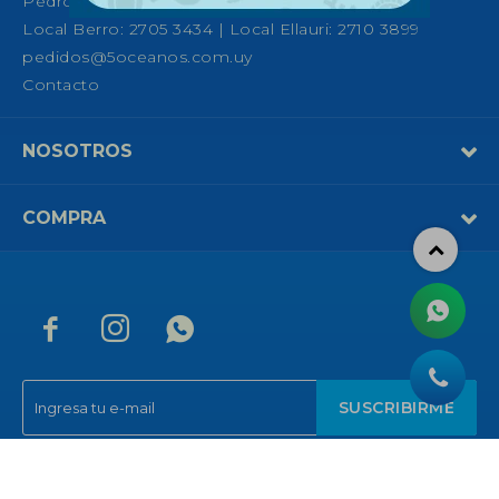
Pedro Fco. Berro 1039, Montevideo
Local Berro: 2705 3434 | Local Ellauri: 2710 3899
pedidos@5oceanos.com.uy
Contacto
NOSOTROS
COMPRA



SUSCRIBIRME