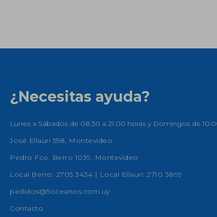
¿Necesitas ayuda?
Lunes a Sábados de 08:30 a 21:00 horas y Domingos de 10:0
José Ellauri 558, Montevideo
Pedro Fco. Berro 1039, Montevideo
Local Berro: 2705 3434 | Local Ellauri: 2710 3899
pedidos@5oceanos.com.uy
Contacto