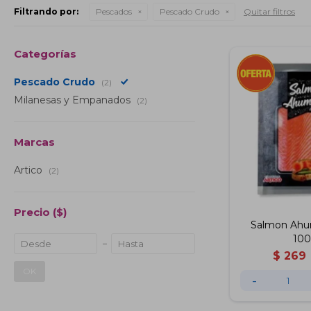
Filtrando por:
Pescados
Pescado Crudo
Quitar filtros
Categorías
Pescado Crudo
(2)
Milanesas y Empanados
(2)
Marcas
Artico
(2)
Precio
($)
Salmon Ahu
100
$
269
OK
-