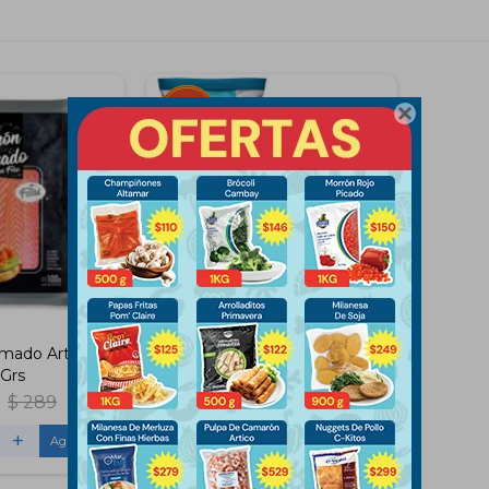

mado Artico
Filet de Merluza Artico 400
Grs
Gramos
$
289
$
245
$
255
+
-
+