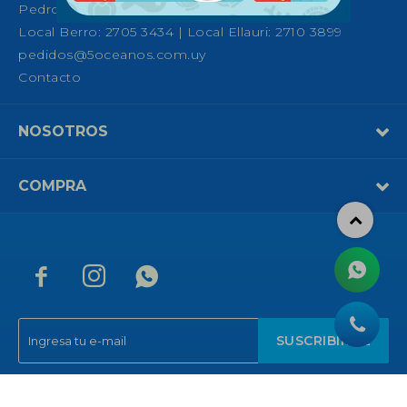
Pedro Fco. Berro 1039, Montevideo
Local Berro: 2705 3434 | Local Ellauri: 2710 3899
pedidos@5oceanos.com.uy
Contacto
NOSOTROS
COMPRA



SUSCRIBIRME