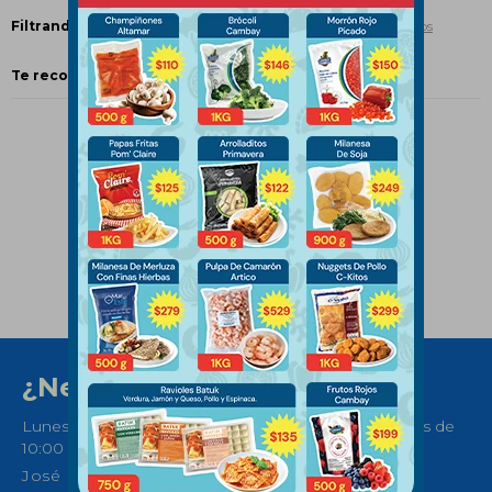
Filtrando por:
Mariscos
Mar Austral
Quitar filtros
Te recomendamos quitar:
Mar Austral
¿Necesitas ayuda?
Lunes a Sábados de 08:30 a 21:00 horas y Domingos de
10:00 a 14:00
José Ellauri 558, Montevideo