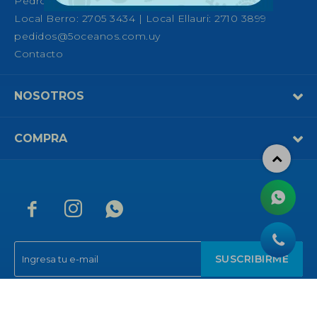
Pedro Fco. Berro 1039, Montevideo
Local Berro: 2705 3434 | Local Ellauri: 2710 3899
pedidos@5oceanos.com.uy
Contacto
NOSOTROS
COMPRA



SUSCRIBIRME