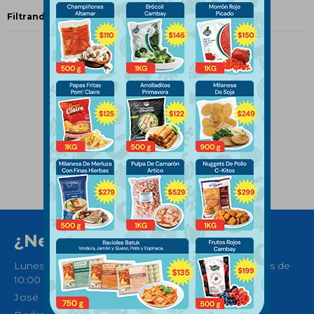
Filtrando por:
Hamburguesas
¿Necesitas ayuda?
Lunes a Sábados de 08:30 a 21:00 horas y Domingos de
10:00 a 14:00
José Ellauri 558, Montevideo