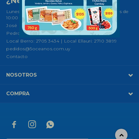
¿Necesitas ayuda?
Lunes a Sábados de 08:30 a 21:00 horas y Domingos de
10:00 a 14:00
José Ellauri 558, Montevideo
Pedro Fco. Berro 1039, Montevideo
Local Berro: 2705 3434 | Local Ellauri: 2710 3899
pedidos@5oceanos.com.uy
Contacto
NOSOTROS
COMPRA


