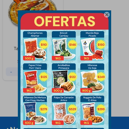

Tarta Atun Ble 700
Gramos
$
448
$
458
-
+