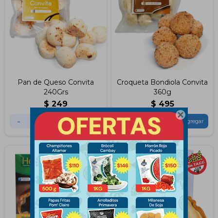
Pan de Queso Convita
Croqueta Bondiola Convita
240Grs
360g
$
249
$
495

-
+
-
+