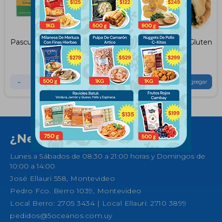
Pascualina Sin Gluten Helix
Tarta Pascualina Sin Gluten
350g
Convita 300g
$
394
$
360
-
+
-
+
¿Necesitas ayuda?
Lunes a Sábados de 08:30 a 21:00 horas y Domingos de
10:00 a 14:00
José Ellauri 558, Montevideo
Pedro Fco. Berro 1039, Montevideo
Local Berro: 2705 3434 | Local Ellauri: 2710 3899
pedidos@5oceanos.com.uy