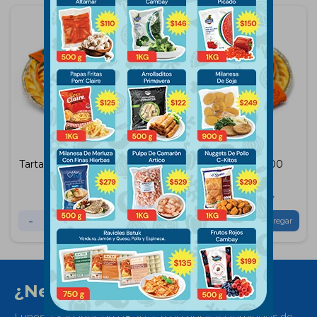
Tarta Jamon y Queso Ble
Tarta Atun Ble 700
700 Gramos
Gramos
$
386
$
448
$
458
-
+
-
+
¿Necesitas ayuda?
Lunes a Sábados de 08:30 a 21:00 horas y Domingos de