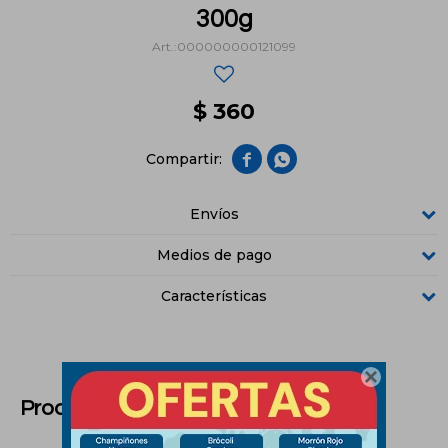
300g
000000000121099
$
360


Envíos
Medios de pago
Características

Productos que te pueden interesar