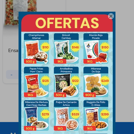

Ensalada Rusa Artico 1Kg
$
129
$
139
-
+