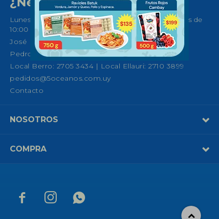
¿Necesitas ayuda?
Lunes a Sábados de 08:30 a 21:00 horas y Domingos de
10:00 a 14:00
José Ellauri 558, Montevideo
Pedro Fco. Berro 1039, Montevideo
Local Berro: 2705 3434 | Local Ellauri: 2710 3899
pedidos@5oceanos.com.uy
Contacto
NOSOTROS
COMPRA


