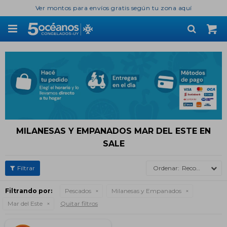
Ver montos para envíos gratis según tu zona aquí

MILANESAS Y EMPANADOS MAR DEL ESTE EN
SALE
Recomendados
Filtrando por:
Pescados
Milanesas y Empanados
Mar del Este
Quitar filtros