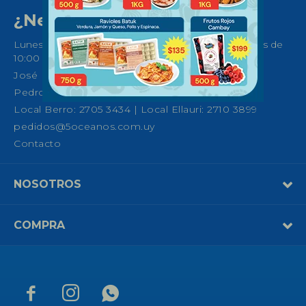
¿Necesitas ayuda?
Lunes a Sábados de 08:30 a 21:00 horas y Domingos de
10:00 a 14:00
José Ellauri 558, Montevideo
Pedro Fco. Berro 1039, Montevideo
Local Berro: 2705 3434 | Local Ellauri: 2710 3899
pedidos@5oceanos.com.uy
Contacto
NOSOTROS
COMPRA


