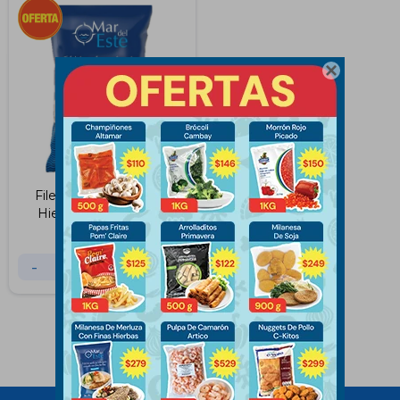

Filet de Merluza Finas
Hierbas Mar del Este
500Grs
$
279
$
299
-
+