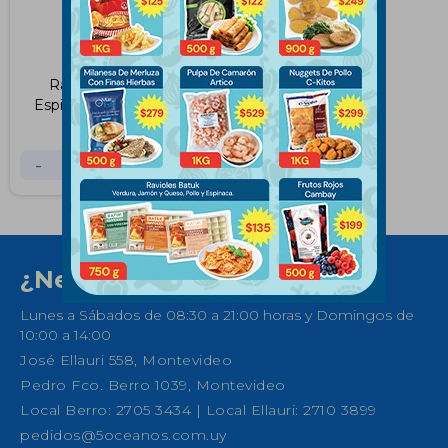
Ravioles de Pollo y
Espinaca Batuk 750Grs
$
122
$
145
-
+
¿Necesitas ayuda?
Lunes a Sábados de 08:30 a 21:00 horas y Domingos de
10:00 a 14:00
José Ellauri 558, Montevideo
Pedro Fco. Berro 1039, Montevideo
Local Berro: 2705 3434 | Local Ellauri: 2710 3899
pedidos@5oceanos.com.uy