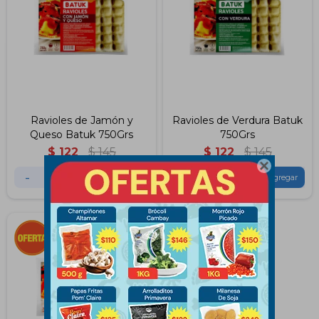
Ravioles de Jamón y
Ravioles de Verdura Batuk
Queso Batuk 750Grs
750Grs
$
122
$
145
$
122
$
145

-
+
-
+