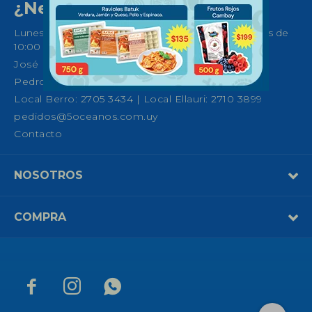
¿Necesitas ayuda?
Lunes a Sábados de 08:30 a 21:00 horas y Domingos de
10:00 a 14:00
José Ellauri 558, Montevideo
Pedro Fco. Berro 1039, Montevideo
Local Berro: 2705 3434 | Local Ellauri: 2710 3899
pedidos@5oceanos.com.uy
Contacto
NOSOTROS
COMPRA


