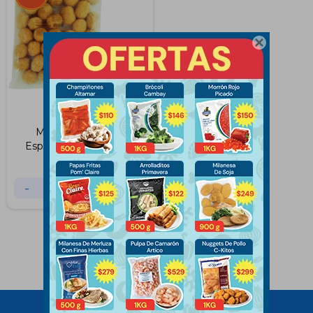

Mini Croquetas de
Espinaca y Queso 1 KG
$
370
$
414
-
+