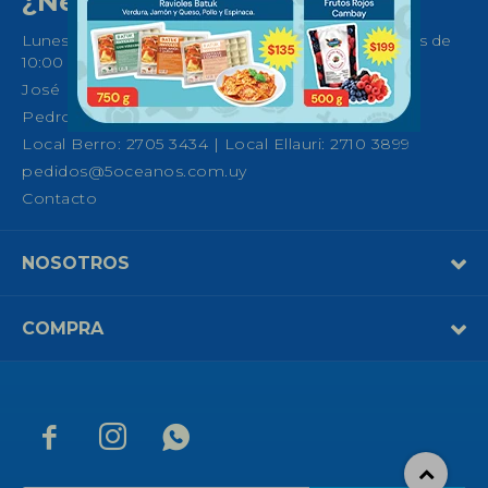
¿Necesitas ayuda?
Lunes a Sábados de 08:30 a 21:00 horas y Domingos de
10:00 a 14:00
José Ellauri 558, Montevideo
Pedro Fco. Berro 1039, Montevideo
Local Berro: 2705 3434 | Local Ellauri: 2710 3899
pedidos@5oceanos.com.uy
Contacto
NOSOTROS
COMPRA


