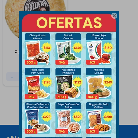

Pizza Muzzarella La
Heredera
$
275
-
+