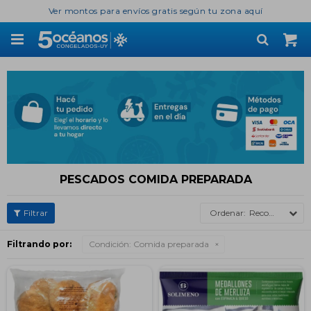
Ver montos para envíos gratis según tu zona aquí

PESCADOS COMIDA PREPARADA
Recomendados
Filtrando por:
Condición:
Comida preparada