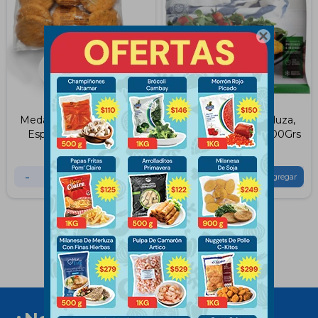

Medallones de Merluza y
Medallones de Merluza,
Espinaca Altamar 1Kg
Espinaca y Queso 400Grs
$
345
$
199
-
+
-
+