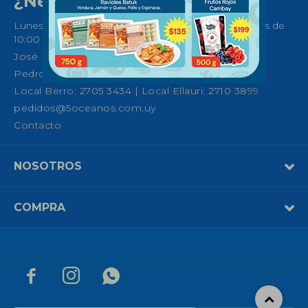
¿Necesitas ayuda?
Lunes a Sábados de 08:30 a 21:00 horas y Domingos de
10:00 a 14:00
José Ellauri 558, Montevideo
Pedro Fco. Berro 1039, Montevideo
Local Berro: 2705 3434 | Local Ellauri: 2710 3899
pedidos@5oceanos.com.uy
Contacto
NOSOTROS
COMPRA


