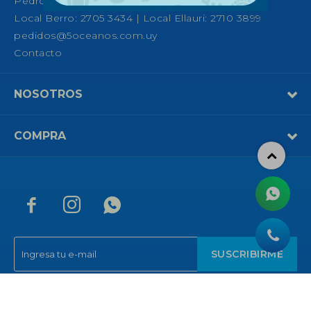
Pedro Fco. Berro 1039, Montevideo
Local Berro: 2705 3434 | Local Ellauri: 2710 3899
pedidos@5oceanos.com.uy
Contacto
NOSOTROS
COMPRA



SUSCRIBIRME