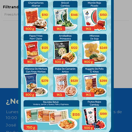
Filtrando por:
Comidas preparadas
Especialidades
FreezArte
Quitar filtros
¿Necesitas ayuda?
Lunes a Sábados de 08:30 a 21:00 horas y Domingos de
10:00 a 14:00
José Ellauri 558, Montevideo