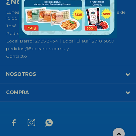
¿Necesitas ayuda?
Lunes a Sábados de 08:30 a 21:00 horas y Domingos de
10:00 a 14:00
José Ellauri 558, Montevideo
Pedro Fco. Berro 1039, Montevideo
Local Berro: 2705 3434 | Local Ellauri: 2710 3899
pedidos@5oceanos.com.uy
Contacto
NOSOTROS
COMPRA


