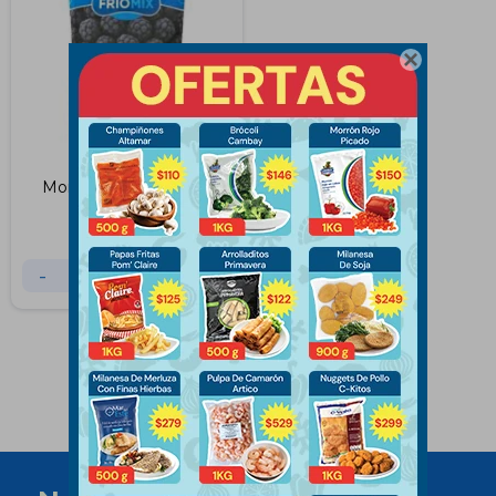

Moras Friomix 400Grs
$
145
-
+