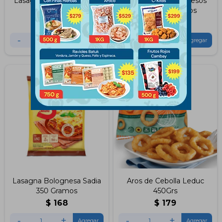
Lasagna de Carne Ble 1.5
Lasagna Mix de Quesos
KG
Sadia 600 Gramos
$
924
$
271
-
+
-
+
Lasagna Bolognesa Sadia
Aros de Cebolla Leduc
350 Gramos
450Grs
$
168
$
179
-
+
-
+