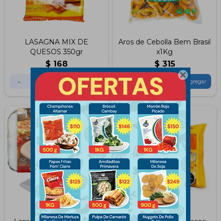
LASAGNA MIX DE
Aros de Cebolla Bem Brasil
QUESOS 350gr
x1Kg
$
168
$
315

-
+
-
+