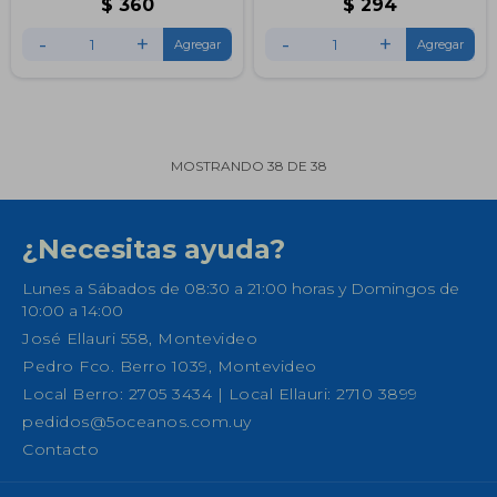
$
360
$
294
-
+
-
+
MOSTRANDO
38
DE
38
¿Necesitas ayuda?
Lunes a Sábados de 08:30 a 21:00 horas y Domingos de
10:00 a 14:00
José Ellauri 558, Montevideo
Pedro Fco. Berro 1039, Montevideo
Local Berro: 2705 3434 | Local Ellauri: 2710 3899
pedidos@5oceanos.com.uy
Contacto