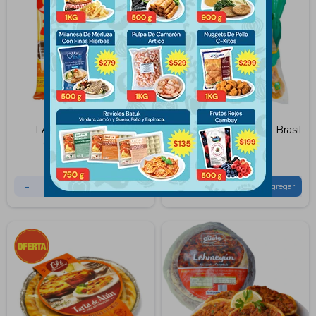
LASAGNA MIX DE
Aros de Cebolla Bem Brasil
QUESOS 350gr
x1Kg
$
168
$
315
-
+
-
+