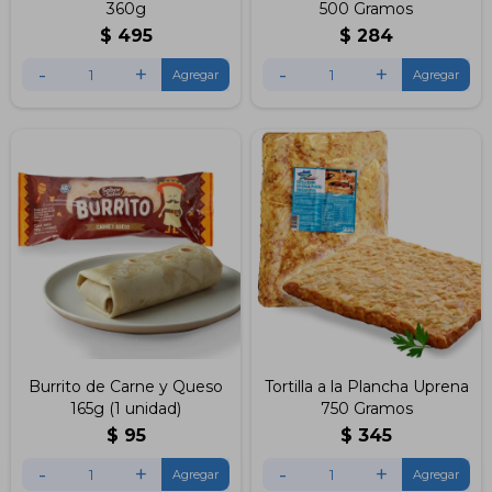
360g
500 Gramos
$
495
$
284
-
+
-
+
Burrito de Carne y Queso
Tortilla a la Plancha Uprena
165g (1 unidad)
750 Gramos
$
95
$
345
-
+
-
+