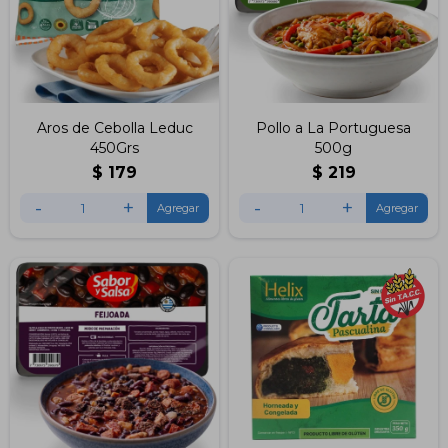
Aros de Cebolla Leduc
Pollo a La Portuguesa
450Grs
500g
$
179
$
219
-
+
-
+