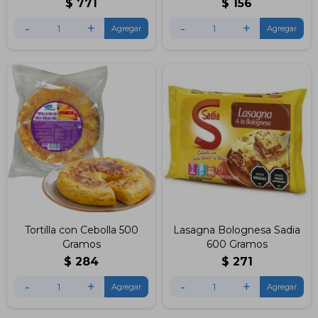
$
771
$
156
Picantes
-
+
-
+
Tortilla con Cebolla 500
Lasagna Bolognesa Sadia
Gramos
600 Gramos
$
284
$
271
-
+
-
+