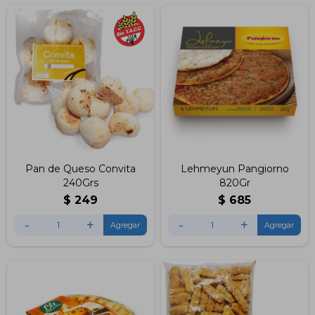
Pan de Queso Convita
Lehmeyun Pangiorno
240Grs
820Gr
$
249
$
685
-
+
-
+