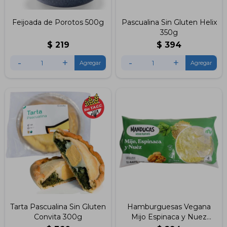
Feijoada de Porotos 500g
Pascualina Sin Gluten Helix
350g
$
219
$
394
-
+
-
+
Tarta Pascualina Sin Gluten
Hamburguesas Vegana
Convita 300g
Mijo Espinaca y Nuez
x4uds