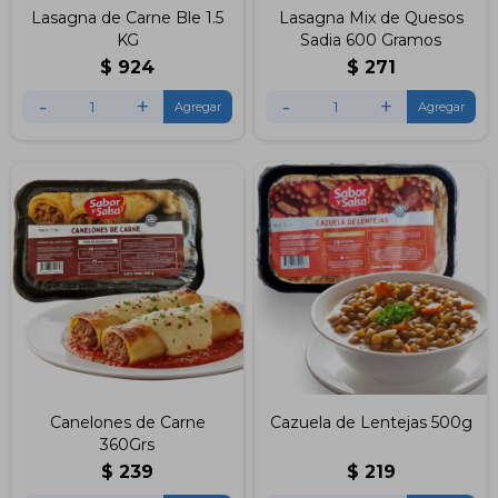
Lasagna de Carne Ble 1.5
Lasagna Mix de Quesos
KG
Sadia 600 Gramos
$
924
$
271
-
+
-
+
Canelones de Carne
Cazuela de Lentejas 500g
360Grs
$
239
$
219