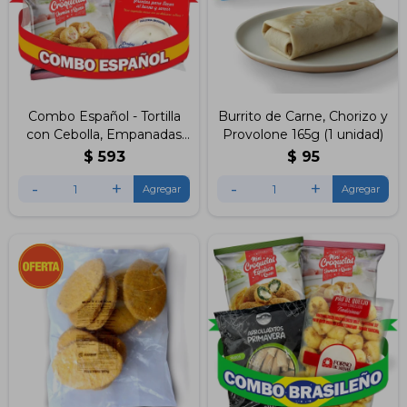
Combo Español - Tortilla
Burrito de Carne, Chorizo y
con Cebolla, Empanadas
Provolone 165g (1 unidad)
De Jamón & Queso, Mini
$
593
$
95
Croquetas de Jamón &
-
+
-
+
Queso