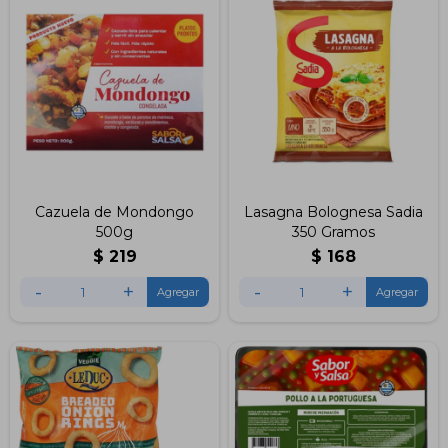
Cazuela de Mondongo
Lasagna Bolognesa Sadia
500g
350 Gramos
$
219
$
168
-
+
-
+