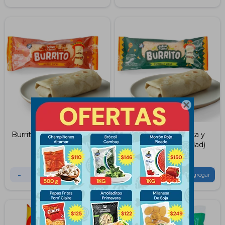

Burrito de Jamón y Queso
Burrito de Espinaca y
165g (1 unidad)
Queso 165g (1 unidad)
$
95
$
95
-
+
-
+