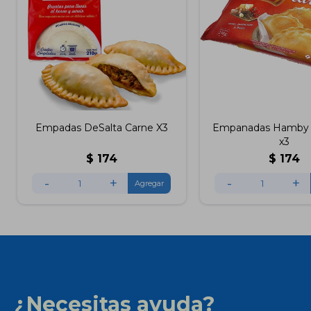
Empadas DeSalta Carne X3
Empanadas Hamby 
x3
$
174
$
174
-
+
-
+
¿Necesitas ayuda?