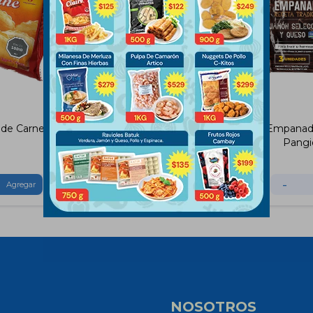
de Carne
Empanadas Hamby de Jamón
Empanad
y Queso x3
Pangi
$
174
-
+
-
NOSOTROS