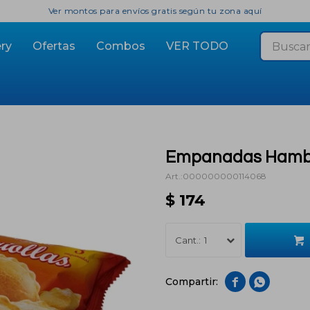
Ver montos para envíos gratis según tu zona aquí
ry
Ofertas
Combos
VER TODO
Empanadas Hamby 
000000000114068
$
174
1

