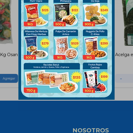
 Kg Osan
Salteado Thai Wok 500 Gramos
Acelga 
$
163
-
+
-
NOSOTROS