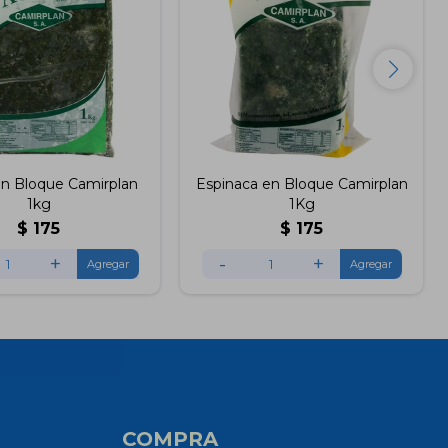
en Bloque Camirplan
Espinaca en Bloque Camirplan
1kg
1Kg
$
175
$
175
+
-
+
COMPRA