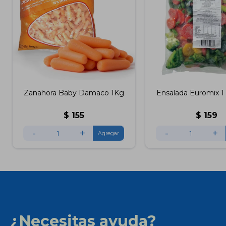
Zanahora Baby Damaco 1Kg
Ensalada Euromix 1
$
155
$
159
-
+
-
+
¿Necesitas ayuda?