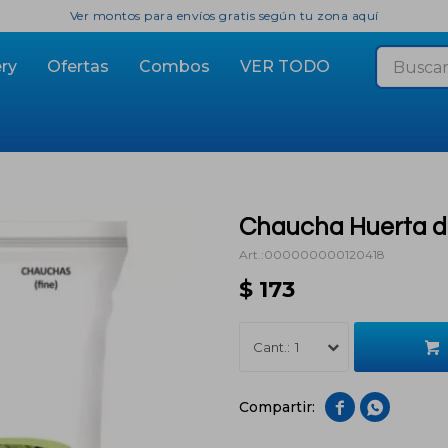
Ver montos para envíos gratis según tu zona aquí
ry
Ofertas
Combos
VER TODO
Chaucha Huerta d
000000000120418
$
173
1

