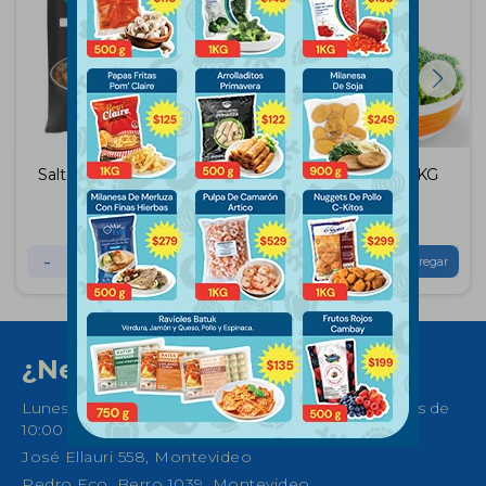
Salteado Thai Wok 500
Brocoli Altamar 1 KG
Gramos
$
163
$
165
-
+
-
+
¿Necesitas ayuda?
Lunes a Sábados de 08:30 a 21:00 horas y Domingos de
10:00 a 14:00
José Ellauri 558, Montevideo
Pedro Fco. Berro 1039, Montevideo