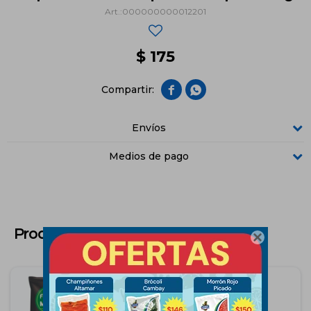
000000000012201
$
175


Envíos
Medios de pago
Productos que te pueden interesar
