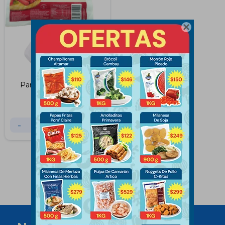

Panchos La Dolfina 8
Unidades
$
124
-
+