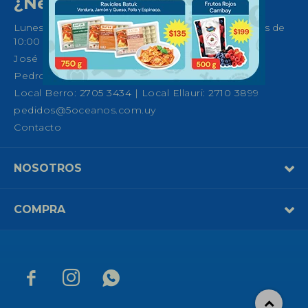
¿Necesitas ayuda?
Lunes a Sábados de 08:30 a 21:00 horas y Domingos de
10:00 a 14:00
José Ellauri 558, Montevideo
Pedro Fco. Berro 1039, Montevideo
Local Berro: 2705 3434 | Local Ellauri: 2710 3899
pedidos@5oceanos.com.uy
Contacto
NOSOTROS
COMPRA


