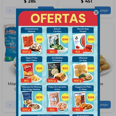
$
285
$
451
-
+
-
+

Milanesas de Peceto X8
Nuggets de Carne
Unidades Fadicar
Schneck 1kg
$
589
$
595
-
+
-
+