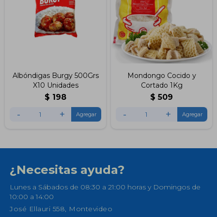
Albóndigas Burgy 500Grs
Mondongo Cocido y
X10 Unidades
Cortado 1Kg
$
198
$
509
-
+
-
+
¿Necesitas ayuda?
Lunes a Sábados de 08:30 a 21:00 horas y Domingos de
10:00 a 14:00
José Ellauri 558, Montevideo