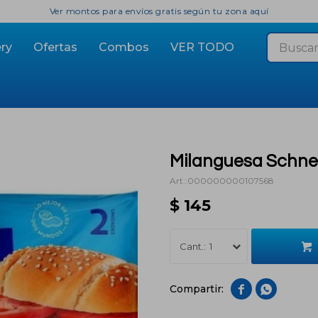
Ver montos para envíos gratis según tu zona aquí
ry
Ofertas
Combos
VER TODO
Milanguesa Schne
000000000107568
$
145
1

