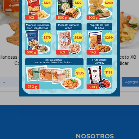
ilanesas de Carne Sin Gluten
Milanesas de Peceto X8
Convita 320g
Unidades Fadicar
$
457
$
589
-
+
-
+
NOSOTROS