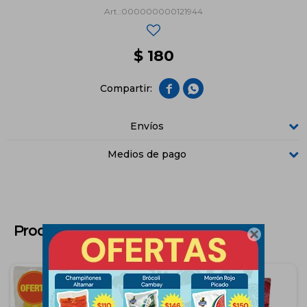
000000000121944
$
180


Envíos
Medios de pago
Productos que te pueden interesar
