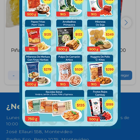
Piña en Cubos Altamar
Frutilla Cambay 500
500Grs
Gramos
$
120
$
160
$
135
$
152
-
+
-
+
¿Necesitas ayuda?
Lunes a Sábados de 08:30 a 21:00 horas y Domingos de
10:00 a 14:00
José Ellauri 558, Montevideo
Pedro Fco. Berro 1039, Montevideo