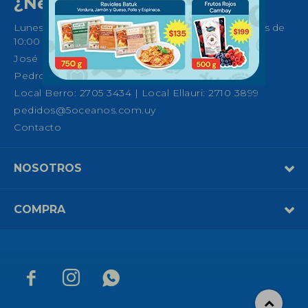
¿Necesitas ayuda?
Lunes a Sábados de 08:30 a 21:00 horas y Domingos de
10:00 a 14:00
José Ellauri 558, Montevideo
Pedro Fco. Berro 1039, Montevideo
Local Berro: 2705 3434 | Local Ellauri: 2710 3899
pedidos@5oceanos.com.uy
Contacto
NOSOTROS
COMPRA


