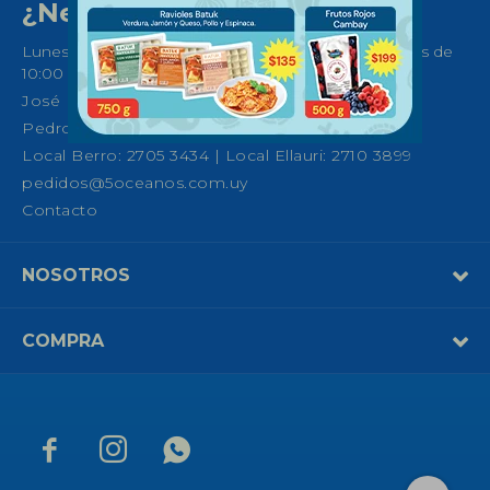
¿Necesitas ayuda?
Lunes a Sábados de 08:30 a 21:00 horas y Domingos de
10:00 a 14:00
José Ellauri 558, Montevideo
Pedro Fco. Berro 1039, Montevideo
Local Berro: 2705 3434 | Local Ellauri: 2710 3899
pedidos@5oceanos.com.uy
Contacto
NOSOTROS
COMPRA


