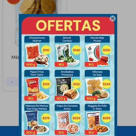

Milanesas de Soja 900
Gramos
$
249
$
269
-
+