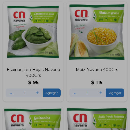
Espinaca en Hojas Navarra
Maíz Navarra 400Grs
400Grs
$
95
$
115
-
+
-
+