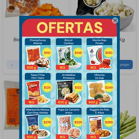

Boniato Altamar 1Kg
Coliflor Altamar 1Kg
$
210
$
136
-
+
-
+