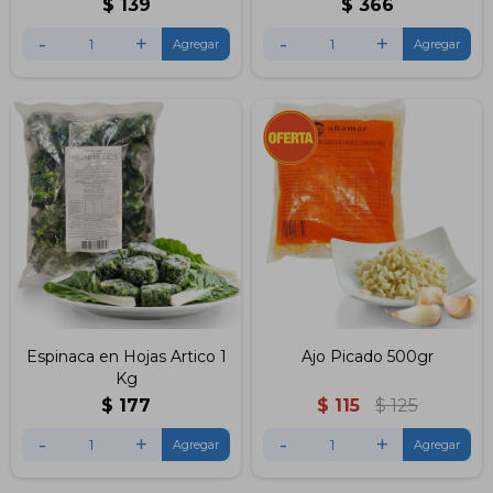
$
139
$
366
-
+
-
+
Espinaca en Hojas Artico 1
Ajo Picado 500gr
Kg
$
177
$
115
$
125
-
+
-
+