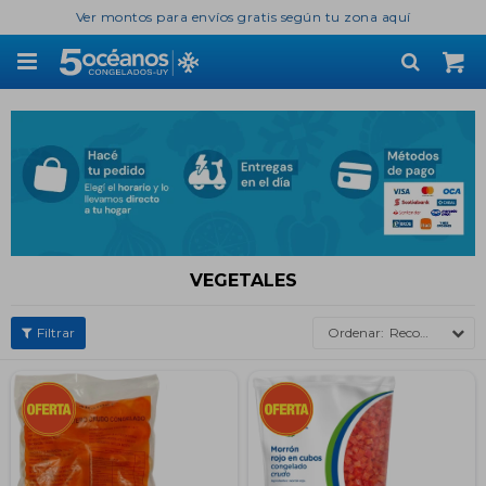
Ver montos para envíos gratis según tu zona aquí

VEGETALES
Recomendados