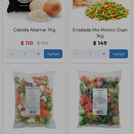
Cebolla Altamar 1Kg
Ensalada Mix Mexico Osan
1kg
$
110
$
119
$
149
-
+
-
+