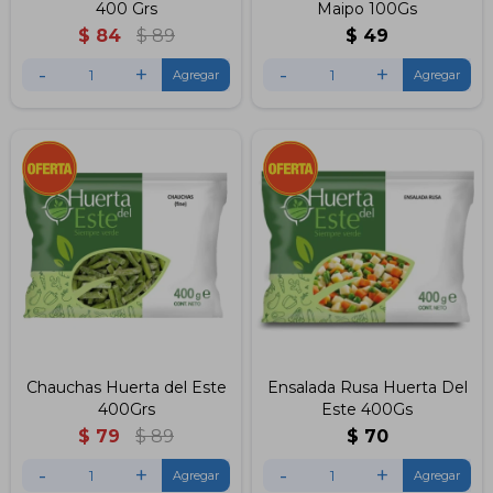
400 Grs
Maipo 100Gs
$
84
$
89
$
49
-
+
-
+
Chauchas Huerta del Este
Ensalada Rusa Huerta Del
400Grs
Este 400Gs
$
79
$
89
$
70
-
+
-
+