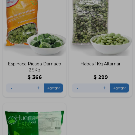
Espinaca Picada Damaco
Habas 1Kg Altamar
2,5Kg
$
366
$
299
-
+
-
+