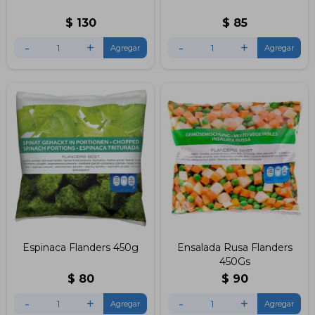
$
130
$
85
-
+
-
+
Espinaca Flanders 450g
Ensalada Rusa Flanders
450Gs
$
80
$
90
-
+
-
+