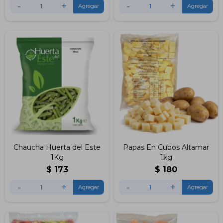
-
+
-
+
Chaucha Huerta del Este
Papas En Cubos Altamar
1Kg
1kg
$
173
$
180
-
+
-
+