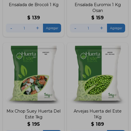
Ensalada de Brocoli 1 Kg
Ensalada Euromix 1 Kg
Osan
$
139
$
159
-
+
-
+
Mix Chop Suey Huerta Del
Arvejas Huerta del Este
Este 1kg
1Kg
$
195
$
189