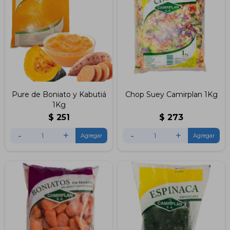
Pure de Boniato y Kabutiá
Chop Suey Camirplan 1Kg
1Kg
$
251
$
273
-
+
-
+