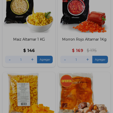
Maiz Altamar 1 KG
Morron Rojo Altamar 1Kg
$
146
$
169
$
175
-
+
-
+