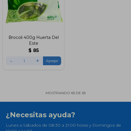
Brocoli 400g Huerta Del
Este
$
85
-
+
MOSTRANDO
65
DE
65
¿Necesitas ayuda?
Lunes a Sábados de 08:30 a 21:00 horas y Domingos de
10:00 a 14:00