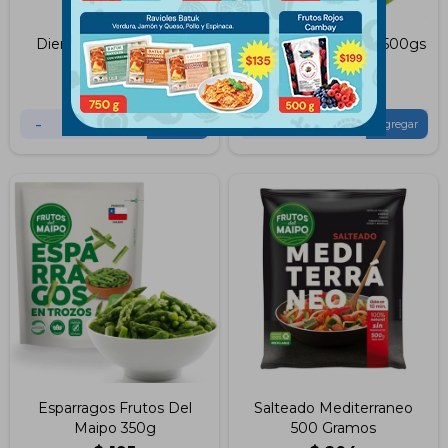
Dientes de Ajo 500Grs
Esparragos Altamar 500gs
$
129
$
290
-
+
-
+
Esparragos Frutos Del
Salteado Mediterraneo
Maipo 350g
500 Gramos