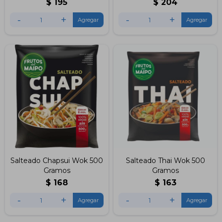
$
195
$
204
-
+
-
+
Salteado Chapsui Wok 500
Salteado Thai Wok 500
Gramos
Gramos
$
168
$
163
-
+
-
+