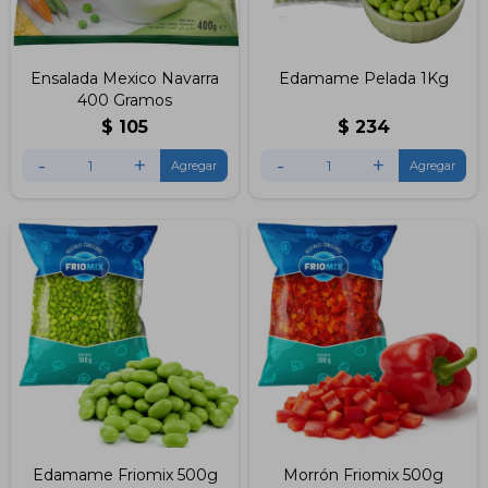
Ensalada Mexico Navarra
Edamame Pelada 1Kg
400 Gramos
$
105
$
234
-
+
-
+
Edamame Friomix 500g
Morrón Friomix 500g