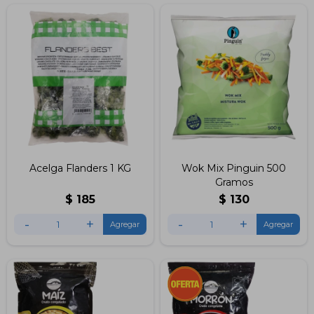
Acelga Flanders 1 KG
Wok Mix Pinguin 500
Gramos
$
185
$
130
-
+
-
+