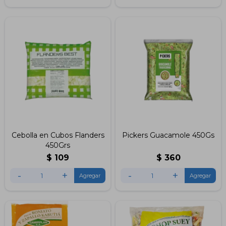
Cebolla en Cubos Flanders
Pickers Guacamole 450Gs
450Grs
$
109
$
360
-
+
-
+