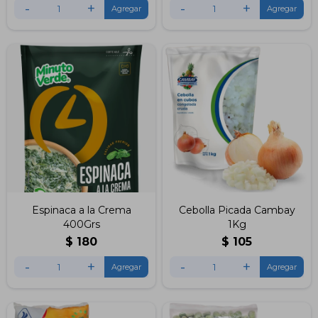
-
+
-
+
Espinaca a la Crema
Cebolla Picada Cambay
400Grs
1Kg
$
180
$
105
-
+
-
+