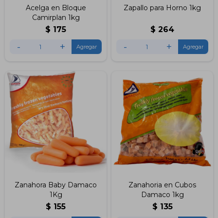
Acelga en Bloque
Zapallo para Horno 1kg
Camirplan 1kg
$
175
$
264
-
+
-
+
Zanahora Baby Damaco
Zanahoria en Cubos
1Kg
Damaco 1kg
$
155
$
135