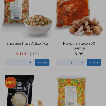
Ensalada Rusa Artico 1Kg
Hongo Shitake 500
Gramos
$
129
$
139
$
99
-
+
-
+