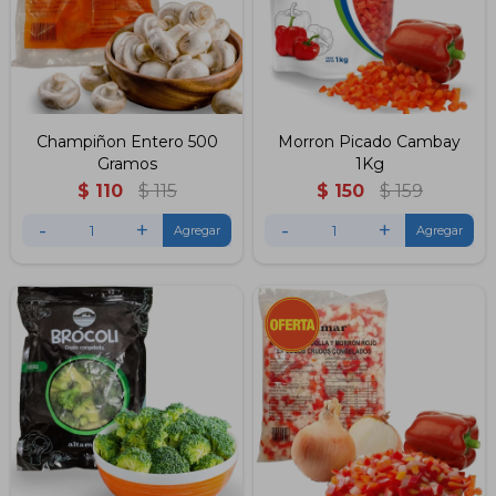
Champiñon Entero 500
Morron Picado Cambay
Gramos
1Kg
$
110
$
115
$
150
$
159
-
+
-
+