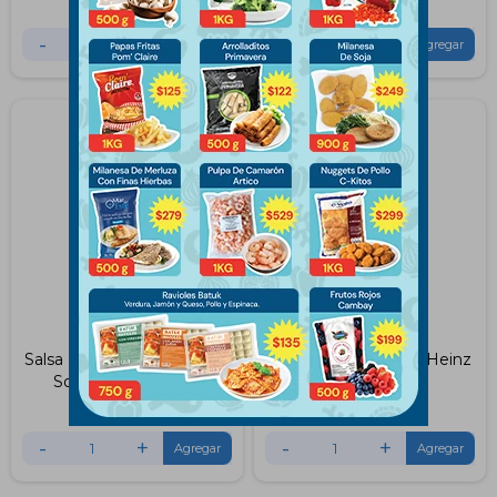
$
219
$
89
-
+
-
+
Salsa De Soja Reducida En
Salsa De Soja 150ml Heinz
Sodio 150ml Sakura
$
89
$
100
-
+
-
+