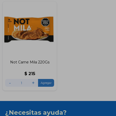
Not Carne Mila 220Gs
$
215
-
+
¿Necesitas ayuda?