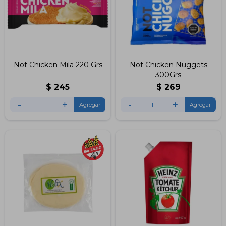
Not Chicken Mila 220 Grs
Not Chicken Nuggets
300Grs
$
245
$
269
-
+
-
+