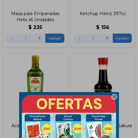
Masa para Empanadas
Ketchup Heinz 397cc
Helix x6 Unidades
$
225
$
156
-
+
-
+

Aceite De Oliva 250ml
Salsa De Soja 150ml Sakura
Emigrante