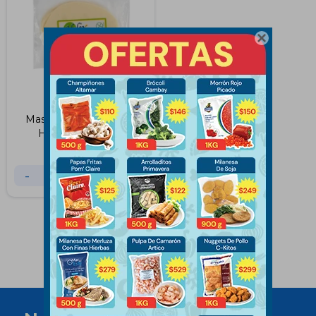

Masa para Empanadas
Helix x6 Unidades
$
225
-
+