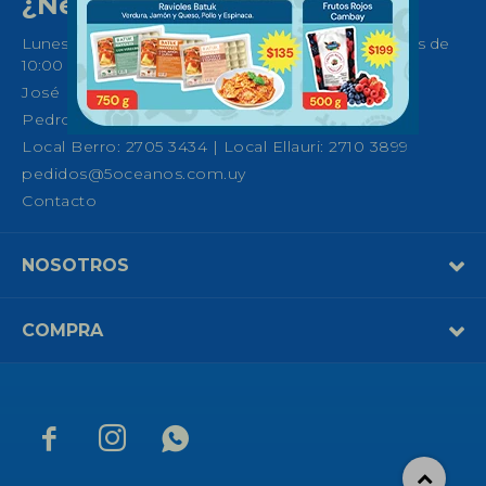
¿Necesitas ayuda?
Lunes a Sábados de 08:30 a 21:00 horas y Domingos de
10:00 a 14:00
José Ellauri 558, Montevideo
Pedro Fco. Berro 1039, Montevideo
Local Berro: 2705 3434 | Local Ellauri: 2710 3899
pedidos@5oceanos.com.uy
Contacto
NOSOTROS
COMPRA


