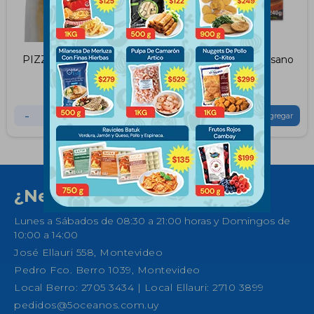
PIZZA MUZZ CONVITA
Pizza Con Salsa Celisano
260GR
240Grs
$
335
$
179
-
+
-
+
¿Necesitas ayuda?
Lunes a Sábados de 08:30 a 21:00 horas y Domingos de
10:00 a 14:00
José Ellauri 558, Montevideo
Pedro Fco. Berro 1039, Montevideo
Local Berro: 2705 3434 | Local Ellauri: 2710 3899
pedidos@5oceanos.com.uy