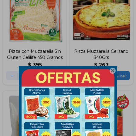
Pizza con Muzzarella Sin
Pizza Muzzarella Celisano
Gluten Celilife 450 Gramos
340Grs
$
395
$
267

-
+
-
+