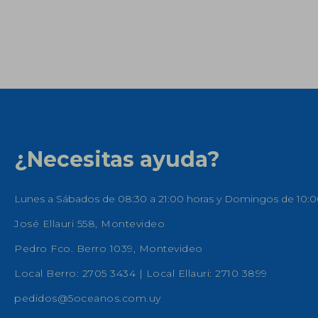
¿Necesitas ayuda?
Lunes a Sábados de 08:30 a 21:00 horas y Domingos de 10:0
José Ellauri 558, Montevideo
Pedro Fco. Berro 1039, Montevideo
Local Berro: 2705 3434 | Local Ellauri: 2710 3899
pedidos@5oceanos.com.uy