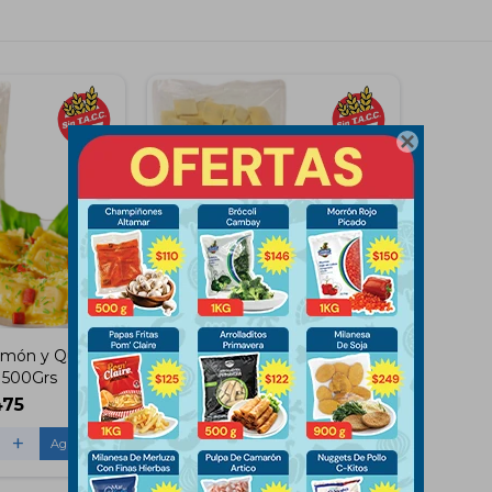

Jamón y Queso
Ravioles de Verdura Convita
 500Grs
500Grs
475
$
475
+
-
+