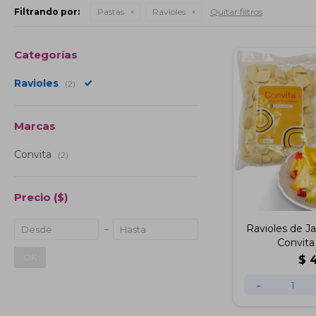
Filtrando por:
Pastas
Ravioles
Quitar filtros
Categorías
Ravioles
(2)
Marcas
Convita
(2)
Precio
($)
Ravioles de 
Convita
OK
$
-