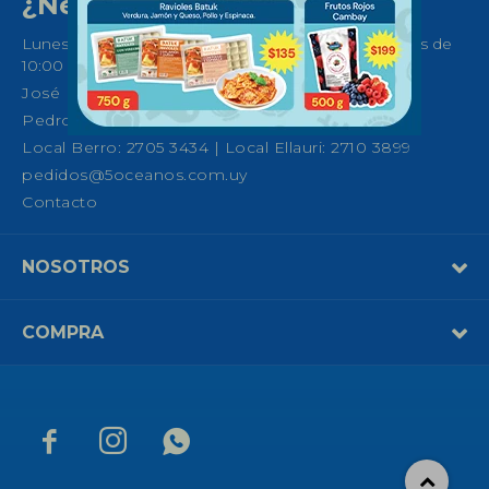
¿Necesitas ayuda?
Lunes a Sábados de 08:30 a 21:00 horas y Domingos de
10:00 a 14:00
José Ellauri 558, Montevideo
Pedro Fco. Berro 1039, Montevideo
Local Berro: 2705 3434 | Local Ellauri: 2710 3899
pedidos@5oceanos.com.uy
Contacto
NOSOTROS
COMPRA


