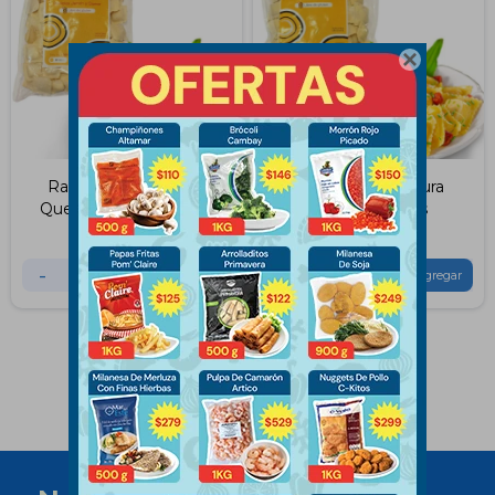

Ravioles de Jamón y
Ravioles de Verdura
Queso Convita 500Grs
Convita 500Grs
$
475
$
475
-
+
-
+