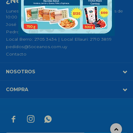
¿Necesitas ayuda?
Lunes a Sábados de 08:30 a 21:00 horas y Domingos de
10:00 a 14:00
José Ellauri 558, Montevideo
Pedro Fco. Berro 1039, Montevideo
Local Berro: 2705 3434 | Local Ellauri: 2710 3899
pedidos@5oceanos.com.uy
Contacto
NOSOTROS
COMPRA


