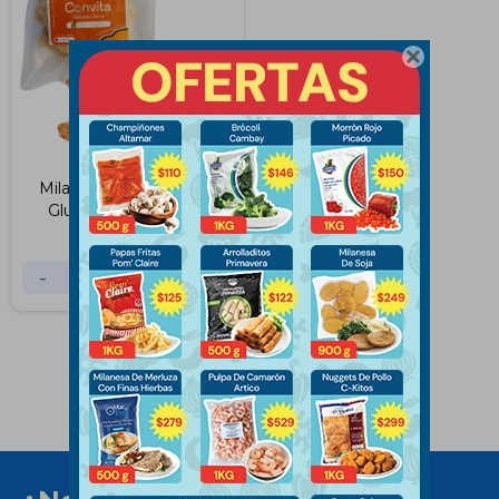

Milanesas de Carne Sin
Gluten Convita 320g
$
457
-
+