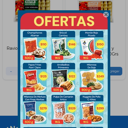

Ravioles de Verdura Batuk
Ravioles de Pollo y
750Grs
Espinaca Batuk 750Grs
$
135
$
145
$
135
$
145
-
+
-
+