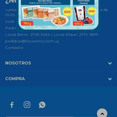
¿Necesitas ayuda?
Lunes a Sábados de 08:30 a 21:00 horas y Domingos de
10:00 a 14:00
José Ellauri 558, Montevideo
Pedro Fco. Berro 1039, Montevideo
Local Berro: 2705 3434 | Local Ellauri: 2710 3899
pedidos@5oceanos.com.uy
Contacto
NOSOTROS
COMPRA


