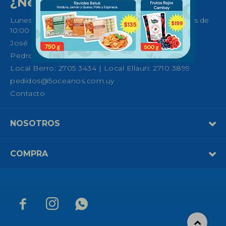
¿Necesitas ayuda?
Lunes a Sábados de 08:30 a 21:00 horas y Domingos de
10:00 a 14:00
José Ellauri 558, Montevideo
Pedro Fco. Berro 1039, Montevideo
Local Berro: 2705 3434 | Local Ellauri: 2710 3899
pedidos@5oceanos.com.uy
Contacto
NOSOTROS
COMPRA


