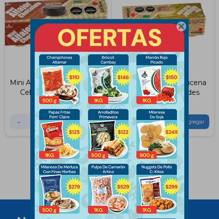

Mini Alfajores de Chocolate
Mini Alfajores de Maicena
Celisano X6 Unidades
Celisano X6 Unidades
$
310
$
250
-
+
-
+