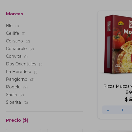
Marcas
Ble
(1)
Celilife
(1)
Celisano
(2)
Conaprole
(2)
Convita
(1)
Dos Orientales
(1)
La Heredera
(1)
Pangiorno
(2)
Pizza Muzzarel
Rodelu
(2)
94
Sadia
(2)
$
Sibarita
(2)
-
Precio
($)