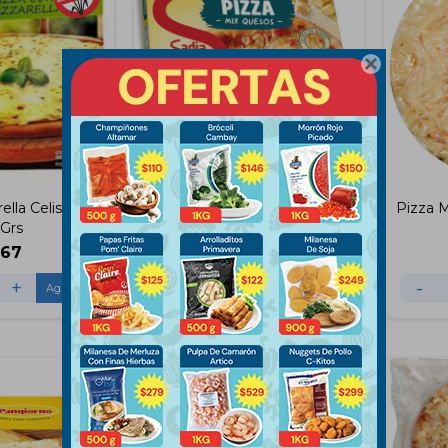

ella Celisano
Pizza Mix Quesos Sadia
Pizza 
Grs
X400Gs
267
$
295
+
-
+
-