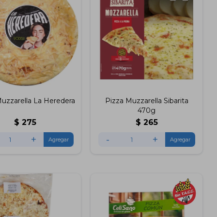
Muzzarella La Heredera
Pizza Muzzarella Sibarita
470g
$
275
$
265
+
-
+