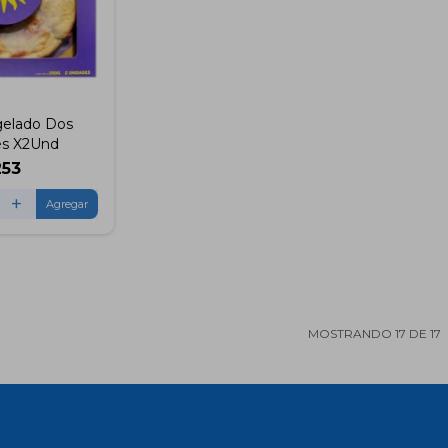
gelado Dos
es X2Und
253
+
MOSTRANDO
17
DE
17