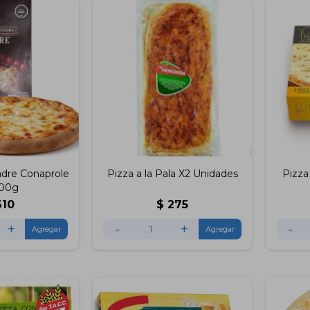
dre Conaprole
Pizza a la Pala X2 Unidades
Pizza
900g
610
$
275
+
-
+
-