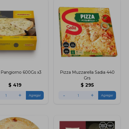
 Pangiorno 600Gs x3
Pizza Muzzarella Sadia 440
Grs
$
419
$
295
+
-
+