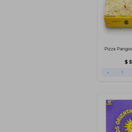
Pizza Pangio
$
-