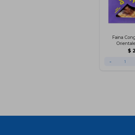
Faina Con
Oriental
$
-