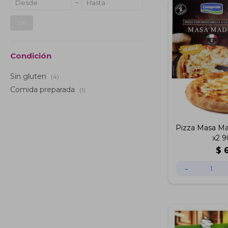
OK
Condición
Sin gluten
(4)
Comida preparada
(1)
Pizza Masa Ma
x2 
$
-