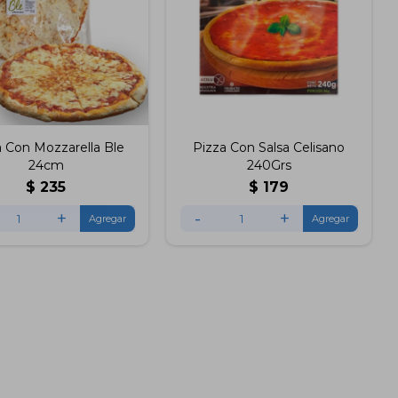
a Con Mozzarella Ble
Pizza Con Salsa Celisano
24cm
240Grs
$
235
$
179
+
-
+