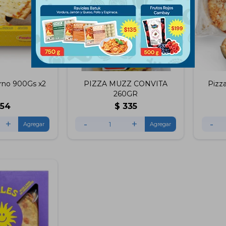
rno 900Gs x2
PIZZA MUZZ CONVITA
Pizz
260GR
554
$
335
+
-
+
-