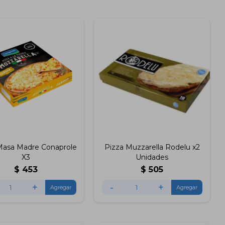
Masa Madre Conaprole
Pizza Muzzarella Rodelu x2
X3
Unidades
$
453
$
505
+
-
+