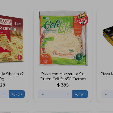
la Sibarita x2
Pizza con Muzzarella Sin
Pizza 
0g
Gluten Celilife 450 Gramos
529
$
395
+
-
+
-