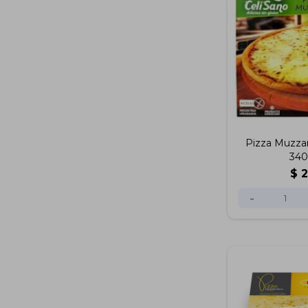
Pizza Muzzar
340
$
-