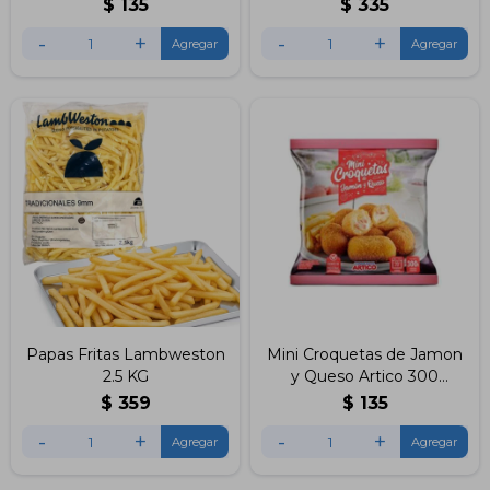
$
135
$
335
-
+
-
+
Papas Fritas Lambweston
Mini Croquetas de Jamon
2.5 KG
y Queso Artico 300
Gramos
$
359
$
135
-
+
-
+