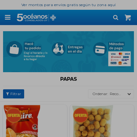
Ver montos para envíos gratis según tu zona aquí

PAPAS
Recomendados