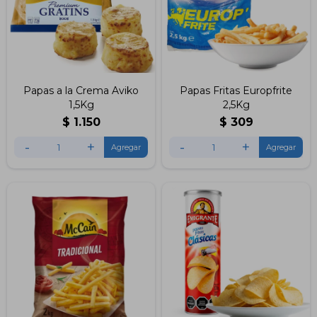
Papas a la Crema Aviko
Papas Fritas Europfrite
1,5Kg
2,5Kg
$
1.150
$
309
-
+
-
+