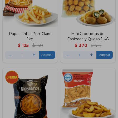
Papas Fritas PomClaire
Mini Croquetas de
1kg
Espinaca y Queso 1 KG
$
125
$
150
$
370
$
414
-
+
-
+