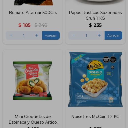
Boniato Altamar 500Grs
Papas Rusticas Sazonadas
Crufi 1 KG
$
185
$
240
$
235
-
+
-
+
Mini Croquetas de
Noisettes McCain 1.2 KG
Espinaca y Queso Artico
300 Gramos