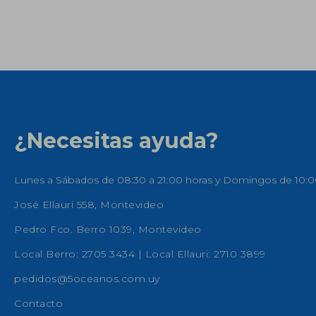
¿Necesitas ayuda?
Lunes a Sábados de 08:30 a 21:00 horas y Domingos de 10:0
José Ellauri 558, Montevideo
Pedro Fco. Berro 1039, Montevideo
Local Berro: 2705 3434 | Local Ellauri: 2710 3899
pedidos@5oceanos.com.uy
Contacto