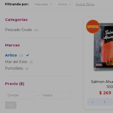
Filtrando por:
Pescados
Artico
Quitar filtros
Categorías
Pescado Crudo
(2)
Marcas
Artico
(2)
Mar del Este
(1)
PortoBelo
(1)
Salmon Ahu
Precio
($)
100
$
269
-
OK