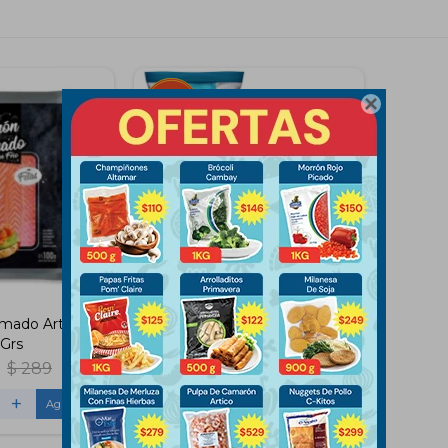

mado Artico
Filet de Merluza Artico 400
Grs
Gramos
$
289
$
245
$
255
+
-
+