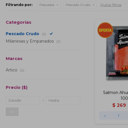
Filtrando por:
Pescados
Pescado Crudo
Quitar filtros
Categorías
Pescado Crudo
(2)
Milanesas y Empanados
(2)
Marcas
Artico
(2)
Precio
($)
Salmon Ahu
100
$
269
OK
-