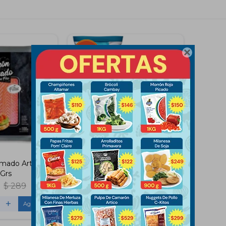

mado Artico
Filet de Merluza Artico 400
Grs
Gramos
$
289
$
245
$
255
+
-
+