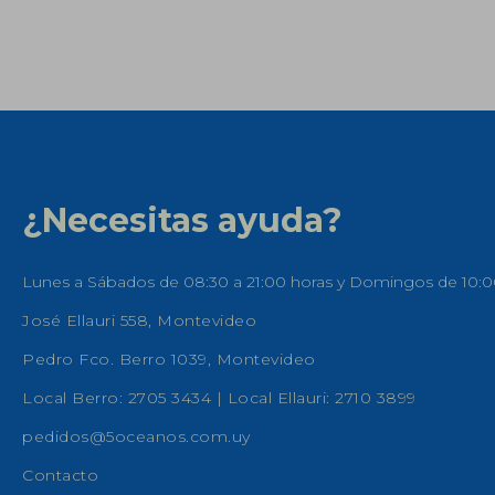
¿Necesitas ayuda?
Lunes a Sábados de 08:30 a 21:00 horas y Domingos de 10:0
José Ellauri 558, Montevideo
Pedro Fco. Berro 1039, Montevideo
Local Berro: 2705 3434 | Local Ellauri: 2710 3899
pedidos@5oceanos.com.uy
Contacto