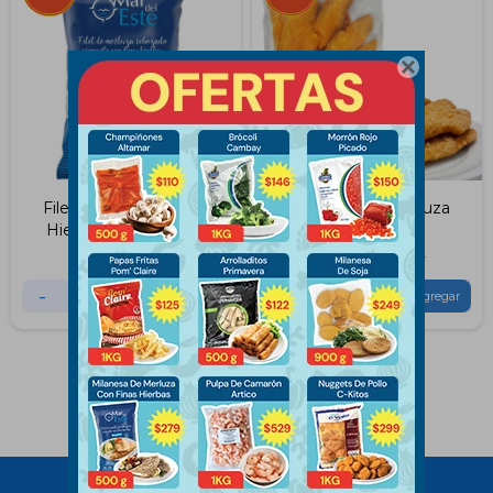

Filet de Merluza Finas
Milanesas de merluza
Hierbas Mar del Este
Portobelo 1 KG
500Grs
$
279
$
299
$
459
$
499
-
+
-
+