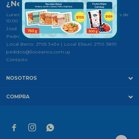
¿Necesitas ayuda?
Lunes a Sábados de 08:30 a 21:00 horas y Domingos de
10:00 a 14:00
José Ellauri 558, Montevideo
Pedro Fco. Berro 1039, Montevideo
Local Berro: 2705 3434 | Local Ellauri: 2710 3899
pedidos@5oceanos.com.uy
Contacto
NOSOTROS
COMPRA


