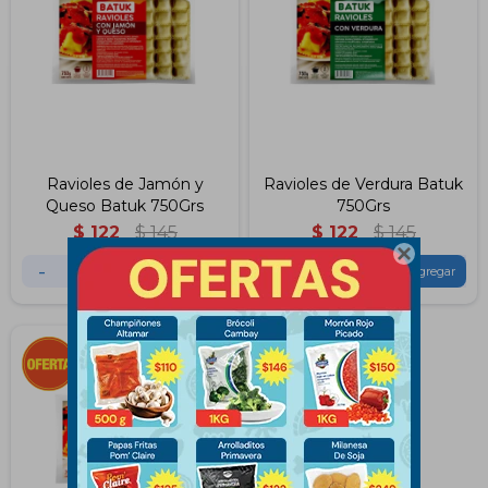
Ravioles de Jamón y
Ravioles de Verdura Batuk
Queso Batuk 750Grs
750Grs
$
122
$
145
$
122
$
145

-
+
-
+