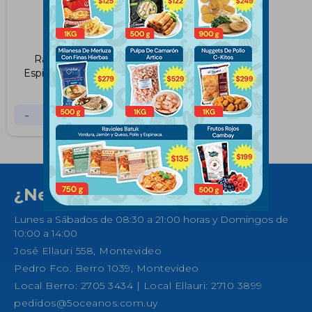
Ravioles de Pollo y
Espinaca Batuk 750Grs
$
122
$
145
-
+
¿Necesitas ayuda?
Lunes a Sábados de 08:30 a 21:00 horas y Domingos de
10:00 a 14:00
José Ellauri 558, Montevideo
Pedro Fco. Berro 1039, Montevideo
Local Berro: 2705 3434 | Local Ellauri: 2710 3899
pedidos@5oceanos.com.uy