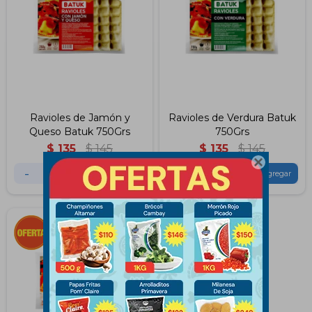
Ravioles de Jamón y
Ravioles de Verdura Batuk
Queso Batuk 750Grs
750Grs
$
135
$
145
$
135
$
145

-
+
-
+