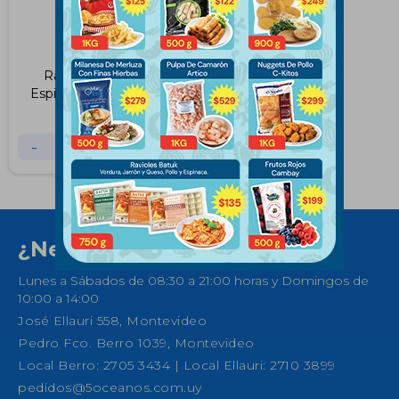
Ravioles de Pollo y
Espinaca Batuk 750Grs
$
135
$
145
-
+
¿Necesitas ayuda?
Lunes a Sábados de 08:30 a 21:00 horas y Domingos de
10:00 a 14:00
José Ellauri 558, Montevideo
Pedro Fco. Berro 1039, Montevideo
Local Berro: 2705 3434 | Local Ellauri: 2710 3899
pedidos@5oceanos.com.uy